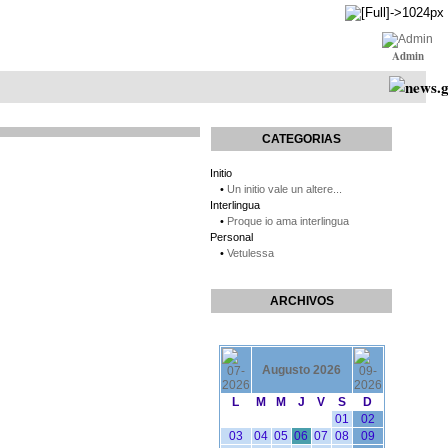
Admin
CATEGORIAS
Initio
•
Un initio vale un altere...
Interlingua
•
Proque io ama interlingua
Personal
•
Vetulessa
ARCHIVOS
Augusto 2026
L
M
M
J
V
S
D
01
02
03
04
05
06
07
08
09