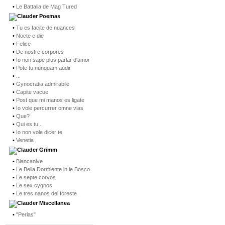
•
Le Battalia de Mag Tured
Poemas
•
Tu es facite de nuances
•
Nocte e die
•
Felice
•
De nostre corpores
•
Io non sape plus parlar d'amor
•
Pote tu nunquam audir
•
...
•
Gynocratia admirabile
•
Capite vacue
•
Post que mi manos es ligate
•
Io vole percurrer omne vias
•
Que?
•
Qui es tu...
•
Io non vole dicer te
•
Venetia
Grimm
•
Blancanive
•
Le Bella Dormiente in le Bosco
•
Le septe corvos
•
Le sex cygnos
•
Le tres nanos del foreste
Miscellanea
•
"Perlas"