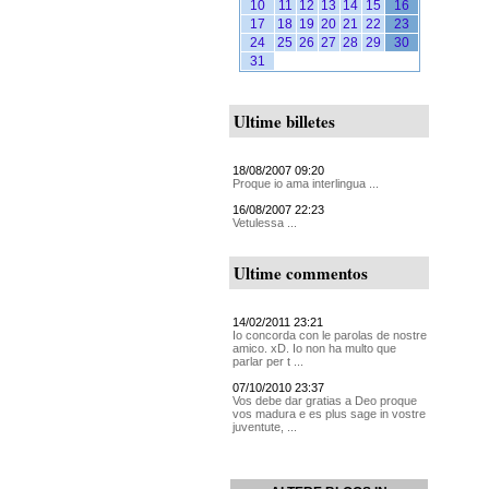
10
11
12
13
14
15
16
17
18
19
20
21
22
23
24
25
26
27
28
29
30
31
Ultime billetes
18/08/2007 09:20
Proque io ama interlingua ...
16/08/2007 22:23
Vetulessa ...
Ultime commentos
14/02/2011 23:21
Io concorda con le parolas de nostre
amico. xD. Io non ha multo que
parlar per t ...
07/10/2010 23:37
Vos debe dar gratias a Deo proque
vos madura e es plus sage in vostre
juventute, ...