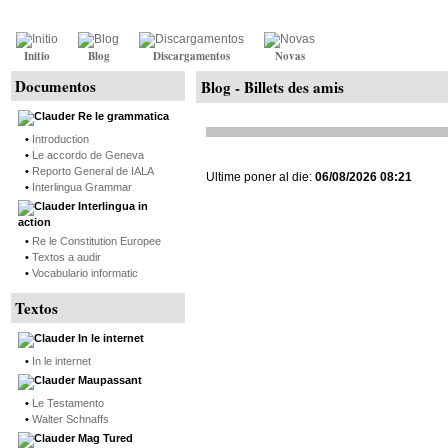
Initio
Blog
Discargamentos
Novas
Documentos
Blog - Billets des amis
Re le grammatica
•
Introduction
•
Le accordo de Geneva
•
Reporto General de IALA
Ultime poner al die:
06/08/2026 08:21
•
Interlingua Grammar
Interlingua in
action
•
Re le Constitution Europee
•
Textos a audir
•
Vocabulario informatic
Textos
In le internet
•
In le internet
Maupassant
•
Le Testamento
•
Walter Schnaffs
Mag Tured