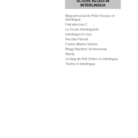
ALTERE BLOGS IN
INTERLINGUA
Blog personal de Peter Kovacs in
interlingua
Falcatorrosa 2
Le Oculo Interlinguistic
Interlingua In Uso
Recolta Floreal
Carlos Alberto Santos
Blogg Marteins Sveinssonar
Mardy
Le blog de Erik Enfors in interlingua
Textos in interlingua