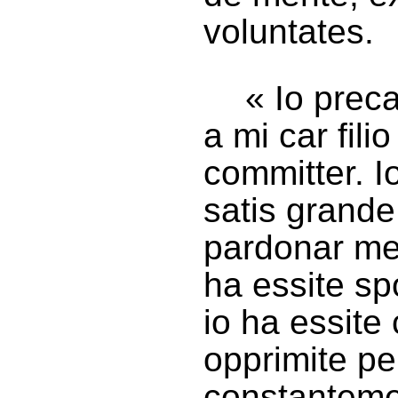
voluntates.
« Io prec
a mi car fili
committer. I
satis grand
pardonar me. 
ha essite sp
io ha essite
opprimite per
constantemen