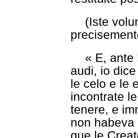
(Iste volu
precisemente
« E, ante
audi, io dic
le celo e le 
incontrate l
tenere, e im
non habeva 
que le Creat