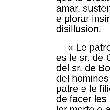
amar, susten
e plorar ins
disillusion.
« Le patr
es le sr. de 
del sr. de B
del homines 
patre e le fi
de facer les
lor morte e 