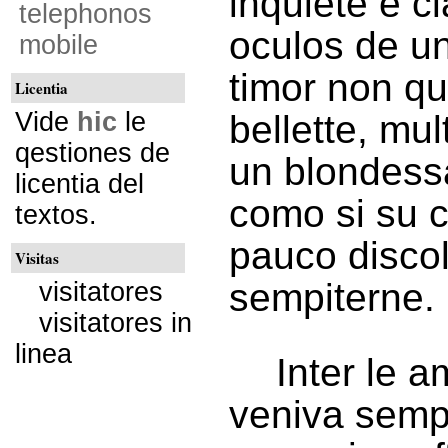
inquiete e c
telephonos
oculos de un
mobile
timor non qu
Licentia
Vide
hic
le
bellette, mul
qestiones de
un blondessa
licentia del
como si su c
textos.
pauco discol
Visitas
sempiterne.
visitatores
visitatores in
linea
Inter le a
veniva sempe