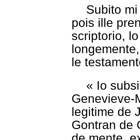
Subito mi
pois ille pr
scriptorio, l
longemente,
le testament
« Io subs
Genevieve-M
legitime de
Gontran de C
de mente, ex