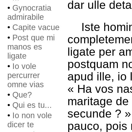
dar ulle deta
•
Gynocratia
admirabile
Iste homi
•
Capite vacue
completemen
•
Post que mi
manos es
ligate per a
ligate
postquam n
•
Io vole
apud ille, i
percurrer
omne vias
« Ha vos nas
•
Que?
maritage de 
•
Qui es tu...
secunde ? » 
•
Io non vole
pauco, pois 
dicer te