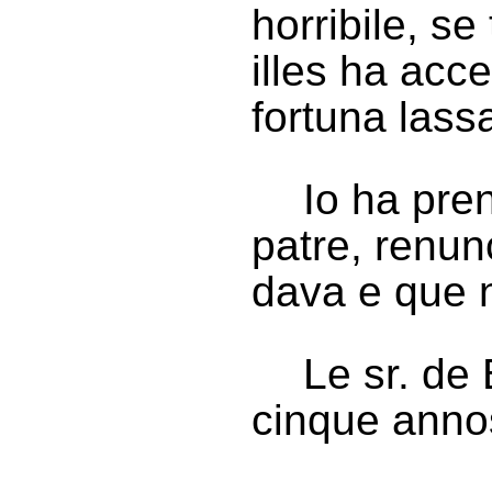
horribile, se
illes ha acc
fortuna lass
Io ha pre
patre, renun
dava e que 
Le sr. de
cinque anno