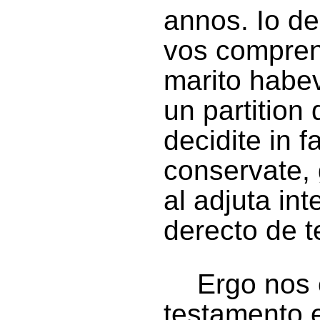
annos. Io d
vos compren
marito habev
un partition
decidite in 
conservate, g
al adjuta int
derecto de t
Ergo nos 
testamento e