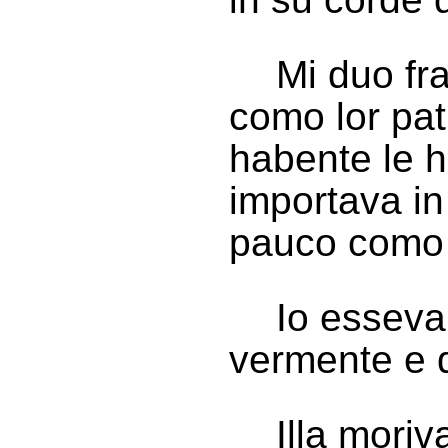
Mi duo fra
como lor pat
habente le h
importava in 
pauco como u
Io esseva 
vermente e q
Illa mori