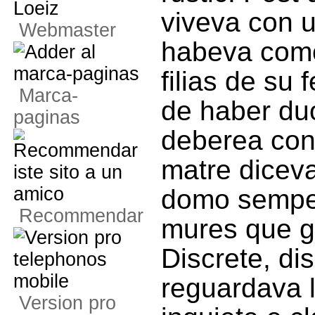
viveva con un
Webmaster
habeva como
filias de su 
Marca-
de haber duo
paginas
deberea cont
matre diceva 
domo semper
Recommendar
mures que gl
Discrete, dis
reguardava 
Version pro