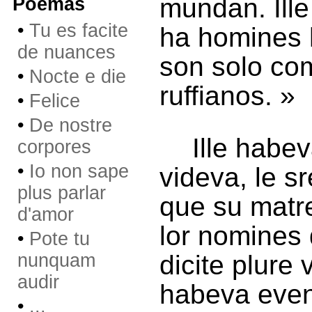
mundan. Ille
Poemas
•
Tu es facite
ha homines h
de nuances
son solo co
•
Nocte e die
ruffianos. »
•
Felice
•
De nostre
Ille habev
corpores
•
Io non sape
videva, le s
plus parlar
que su matre
d'amor
lor nomines
•
Pote tu
nunquam
dicite plure 
audir
habeva evenit
•
...