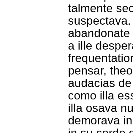
talmente se
suspectava.
abandonate e
a ille despe
frequentatio
pensar, theo
audacias de
como illa e
illa osava nu
demorava inc
in su corde