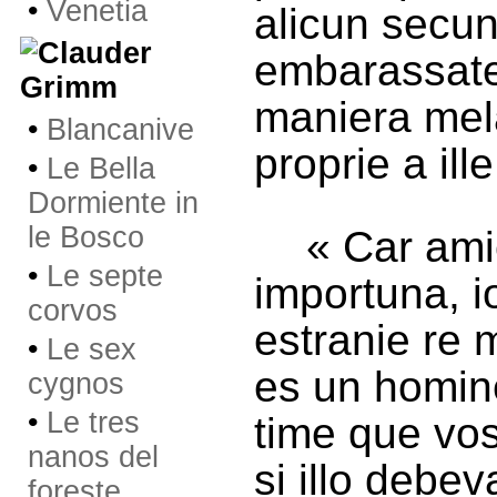
•
Venetia
alicun secun
embarassate.
Grimm
maniera mel
•
Blancanive
proprie a ille
•
Le Bella
Dormiente in
le Bosco
« Car ami
•
Le septe
importuna, i
corvos
estranie re 
•
Le sex
es un homine
cygnos
•
Le tres
time que vost
nanos del
si illo debev
foreste