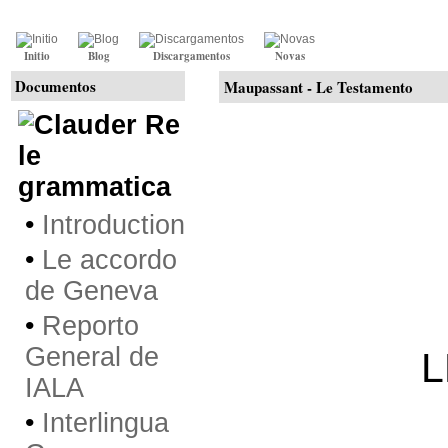
Initio
Blog
Discargamentos
Novas
Documentos
Maupassant -
Le Testamento
Re
le
grammatica
•
Introduction
•
Le accordo
de Geneva
•
Reporto
General de
L
IALA
•
Interlingua