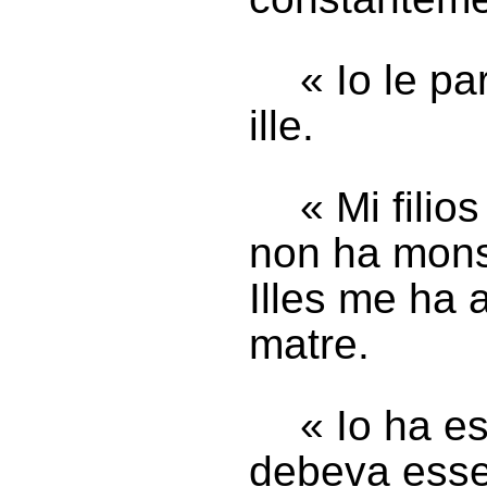
« Io le pa
ille.
« Mi fili
non ha monst
Illes me ha 
matre.
« Io ha es
debeva esser