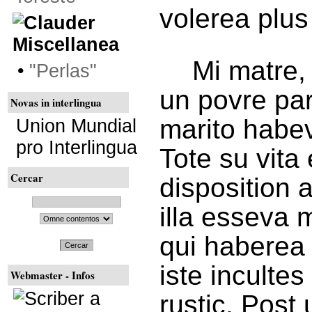
volerea plu
Miscellanea
Mi matre,
•
"Perlas"
un povre par
Novas in interlingua
marito habe
Union Mundial
pro Interlingua
Tote su vita
Cercar
disposition 
illa esseva m
qui haberea 
Cercar
iste inculte
Webmaster - Infos
rustic. Post