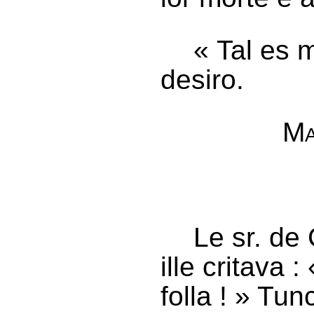
« Tal es 
desiro.
Ma
Le sr. de
ille critava 
folla ! » Tun