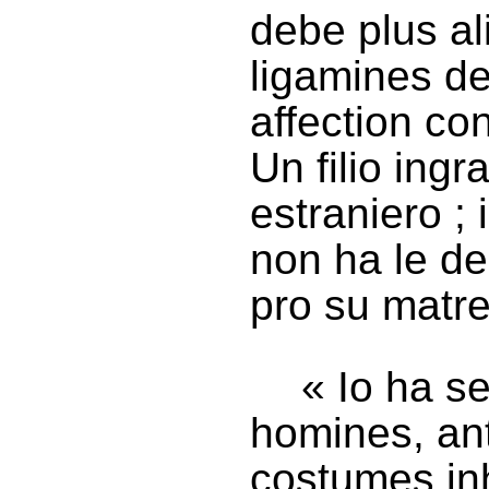
debe plus al
ligamines de
affection co
Un filio ing
estraniero ; 
non ha le de
pro su matre
« Io ha s
homines, ant
costumes inh