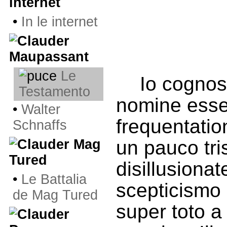
internet
•
In le internet
Maupassant
Le
Io cognos
Testamento
nomine esse
•
Walter
frequentati
Schnaffs
Mag
un pauco tri
Tured
disillusiona
•
Le Battalia
scepticismo 
de Mag Tured
super toto a 