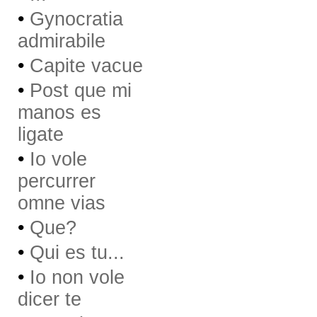
•
Gynocratia
admirabile
•
Capite vacue
•
Post que mi
manos es
ligate
•
Io vole
percurrer
omne vias
•
Que?
•
Qui es tu...
•
Io non vole
dicer te