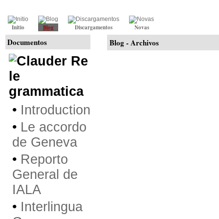
Initio
Blog
Discargamentos
Novas
Documentos
Blog - Archivos
Re
le
grammatica
•
Introduction
•
Le accordo
de Geneva
•
Reporto
General de
IALA
•
Interlingua