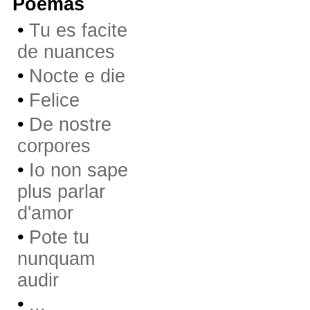
Poemas
•
Tu es facite
de nuances
•
Nocte e die
•
Felice
•
De nostre
corpores
•
Io non sape
plus parlar
d'amor
•
Pote tu
nunquam
audir
•
...